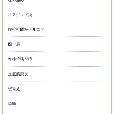
オスグッド病
腰椎椎間板ヘルニア
四十肩
脊柱管狭窄症
足底筋膜炎
寝違え
頭痛