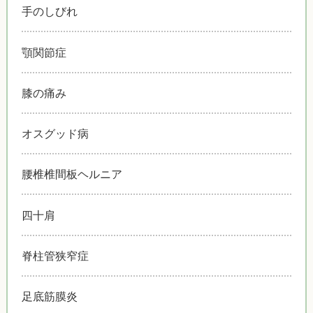
手のしびれ
顎関節症
膝の痛み
オスグッド病
腰椎椎間板ヘルニア
四十肩
脊柱管狭窄症
足底筋膜炎