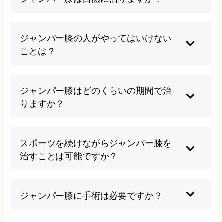
軽度の場合は適切な休息と管理で1〜2ヶ月程度で
改善することもありますが、多くの場合は適切な
ジャンパー膝の人がやってはいけない
治療やケアなしでは完全に治ることは難しいで
ことは？
す。特に症状が長引いている場合は、専門的なア
プローチが必要です。当院では膝だけでなく全身
ジャンプや長距離走行など膝に強い負荷がかかる
のバランスを整えることで、自然治癒力を高める
動作、重い荷物の持ち運び、長時間の立ち仕事は
ジャンパー膝はどのくらいの期間で治
施術を行っています。
避けるべきです。また、体を冷やすことも血行不
りますか？
良を招き、回復を遅らせるため控えましょう。し
かし、完全な安静も筋力低下を招くため、適切な
症状の重さや継続期間によって異なりますが、当
負荷のかからない範囲での運動は必要です。当院
院の施術では多くの場合、1〜2ヶ月程度で競技復
スポーツを続けながらジャンパー膝を
では個々の状態に合わせた適切なアドバイスを提
帰が可能です。ただし、完全な回復と再発防止の
治すことは可能ですか？
供しています。
ためには、3〜6ヶ月の継続的なケアをお勧めして
います。個々の状態に合わせた施術計画を立て、
可能です。当院では競技を完全に休止せずとも改
定期的な再評価を行いながら改善を目指します。
善できるよう、テーピング指導や練習メニューの
ジャンパー膝に手術は必要ですか？
調整アドバイスを行っています。ただし、症状の
程度によっては一時的な負荷軽減が必要な場合も
ほとんどの場合、適切な保存療法で改善します。