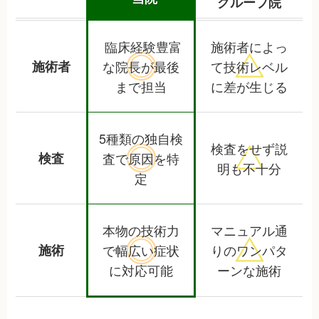
グループ院
臨床経験豊富
施術者によっ
施術者
な院長が
最後
て
技術レベル
まで担当
に差が生じる
5種類の独自検
検査をせず
説
検査
査で
原因を特
明も不十分
定
本物の技術力
マニュアル通
施術
で
幅広い症状
りの
ワンパタ
に対応可能
ーンな施術