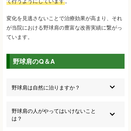
て行うようにしています
。
変化を見逃さないことで治療効果が高まり、それ
が当院における野球肩の豊富な改善実績に繋がっ
ています。
野球肩のQ＆A
野球肩は自然に治りますか？
軽度の野球肩であれば適切な安静により自然治癒
する場合もありますが、多くは根本原因の改善な
野球肩の人がやってはいけないこと
しには完治は困難です。早期の適切な治療が重要
は？
で、放置すると症状が悪化し、より長期間の治療
が必要になる可能性があります。