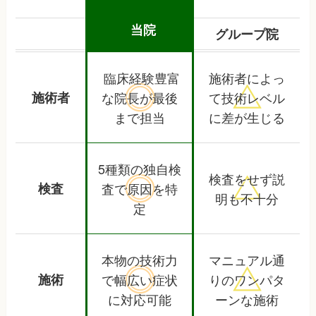
当院
グループ院
臨床経験豊富
施術者によっ
施術者
な院長が
最後
て
技術レベル
まで担当
に差が生じる
5種類の独自検
検査をせず
説
検査
査で
原因を特
明も不十分
定
本物の技術力
マニュアル通
施術
で
幅広い症状
りの
ワンパタ
に対応可能
ーンな施術