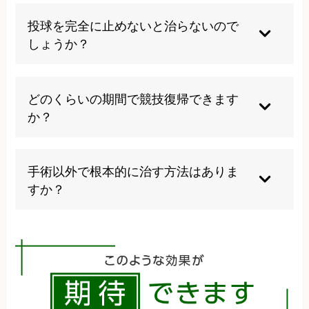
痛みを我慢しての投球継続、無理な肩のストレッ
チ、重いものを持ち上げる動作、肩を冷やし続け
投球を完全に止めないと治らないので
ることは避けるべきです。これらの行為は症状悪
しょうか？
化の原因となり、治癒を遅らせる可能性がありま
す。
症状の程度により異なりますが、完全な投球中止
が必要な場合もあります。段階的な復帰プログラ
どのくらいの期間で競技復帰できます
ムにより、適切なタイミングで投球を再開するこ
か？
とが大切で、焦って早期復帰すると再発のリスク
が高まります。
軽度なら2-4週間、中等度なら2-3ヶ月、重度なら
6ヶ月以上かかる場合があります。個人差が大き
手術以外で根本的に治す方法はありま
く、適切な治療とリハビリの継続が復帰時期を左
すか？
右するため、焦らず段階的に進めることが重要で
す。
保存的治療でも根本改善は可能です。体のバラン
ス調整、正しい投球フォームの習得、筋力強化に
より、手術なしでの完治を目指せます。当院では
多くの野球肩で来院された方が手術を回避して改
善されています。