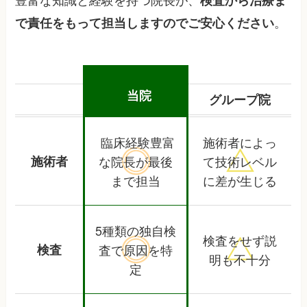
検査から治療ま
。
で責任をもって担当しますのでご安心ください
当院
グループ院
臨床経験豊富
施術者によっ
施術者
な院長が
最後
て
技術レベル
まで担当
に差が生じる
5種類の独自検
検査をせず
説
検査
査で
原因を特
明も不十分
定