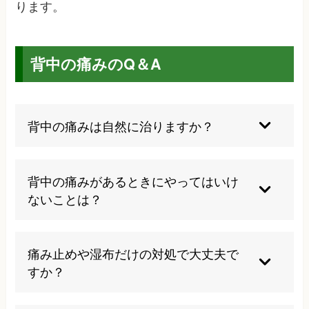
ります。
背中の痛みのQ＆A
背中の痛みは自然に治りますか？
自然に治る場合もありますが、長引く場合や強い
痛みが続く場合は早めの受診をおすすめします。
背中の痛みがあるときにやってはいけ
当院では初回の検査で症状の原因や状態を確認
ないことは？
し、必要な場合には施術計画を立てて施術を行っ
ていきます。
急な運動や重いものを持つ、無理なストレッチは
避けてください。痛みを悪化させることがありま
痛み止めや湿布だけの対処で大丈夫で
す。ただ、自己判断では難しい面もあります。当
すか？
院では症状に合わせて、今は何をして良いか、避
けるべき行動は何かなどをアドバイスしていきま
痛み止めや湿布は一時的な対処法です。根本的な