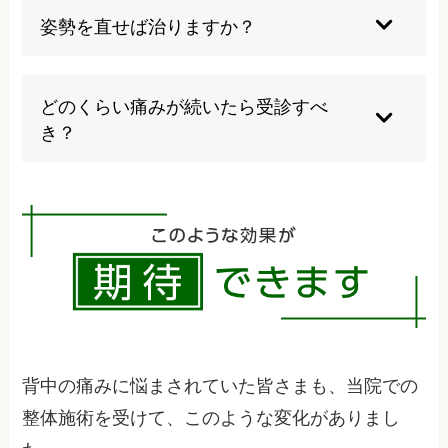
す。
改善には生活習慣や姿勢の見直しが必要です。当
姿勢を直せば治りますか？
院では症状に合わせて、今は何をして良いか、避
けるべき行動は何かなどをアドバイスしていきま
姿勢を意識することは大切ですが、筋力や柔軟性
す。
のバランスも重要です。当院では初回の検査で今
どのくらい痛みが続いたら受診すべ
の歪みの状態を数値化する検査を行います。
き？
1週間以上痛みが続く場合や、日常生活に支障が
出る場合は受診を検討しましょう。
背中の痛みに悩まされていた皆さまも、当院での
整体施術を受けて、このような変化がありまし
た。