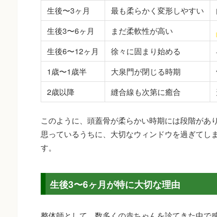
生後〜3ヶ月
最も柔らかく変形しやすい
生後3〜6ヶ月
まだ柔軟性が高い
生後6〜12ヶ月
徐々に固まり始める
1歳〜1歳半
大泉門が閉じる時期
2歳以降
縫合線も次第に癒合
このように、頭蓋骨が柔らかい時期には段階があ
思っているうちに、大切なウィンドウを過ぎてし
す。
生後3〜6ヶ月が特に大切な理由
整体師として、数多くの赤ちゃんを診てきた中で