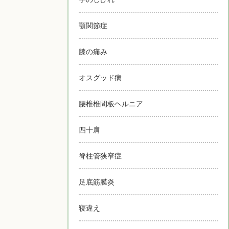
顎関節症
膝の痛み
オスグッド病
腰椎椎間板ヘルニア
四十肩
脊柱管狭窄症
足底筋膜炎
寝違え